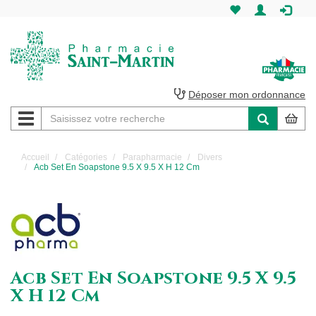
Pharmacie
Saint-
Martin
Déposer mon ordonnance
Navigation
Pharmacie
Saint-
Accueil
Catégories
Parapharmacie
Divers
Acb Set En Soapstone 9.5 X 9.5 X H 12 Cm
Martin
Amiens
Acb Set En Soapstone 9.5 X 9.5
X H 12 Cm