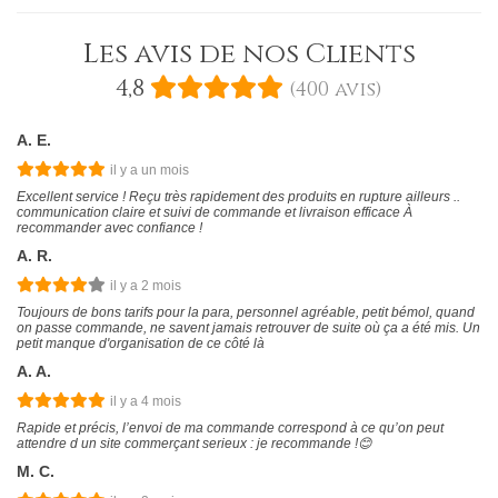
Les avis de nos Clients
4,8
(
400
avis)
A. E.
il y a un mois
Excellent service ! Reçu très rapidement des produits en rupture ailleurs ..
communication claire et suivi de commande et livraison efficace À
recommander avec confiance !
A. R.
il y a 2 mois
Toujours de bons tarifs pour la para, personnel agréable, petit bémol, quand
on passe commande, ne savent jamais retrouver de suite où ça a été mis. Un
petit manque d'organisation de ce côté là
A. A.
il y a 4 mois
Rapide et précis, l’envoi de ma commande correspond à ce qu’on peut
attendre d un site commerçant serieux : je recommande !😊
M. C.