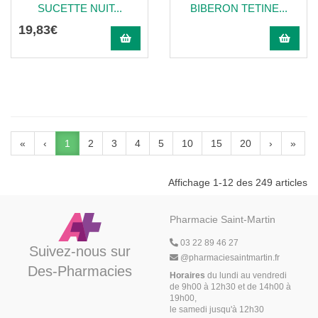
SUCETTE NUIT...
BIBERON TETINE...
19
,
83
€
«
‹
1
2
3
4
5
10
15
20
›
»
Affichage 1-12 des 249 articles
Pharmacie Saint-Martin
03 22 89 46 27
Suivez-nous sur
@
pharmaciesaintmartin.fr
Des-Pharmacies
Horaires
du lundi au vendredi
de 9h00 à 12h30 et de 14h00 à
19h00,
le samedi jusqu'à 12h30