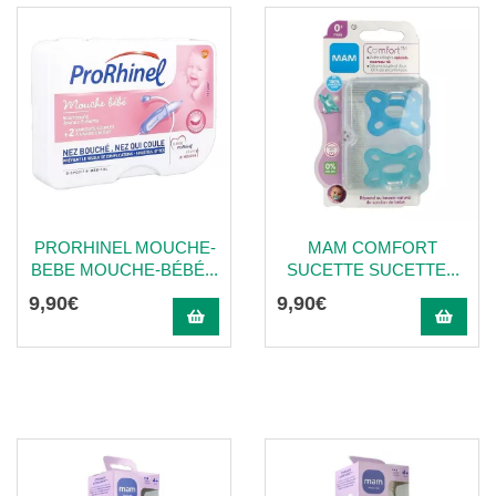
PRORHINEL MOUCHE-
MAM COMFORT
BEBE MOUCHE-BÉBÉ...
SUCETTE SUCETTE...
9
,
90
€
9
,
90
€