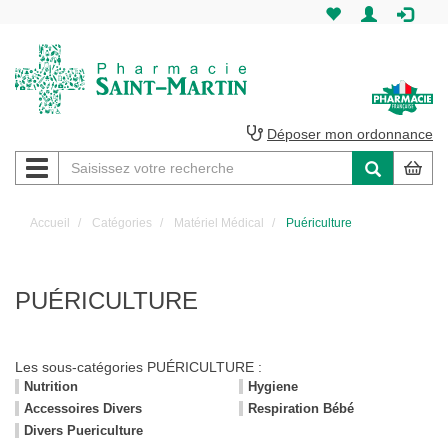
Pharmacie
Saint-
Martin
Déposer mon ordonnance
Navigation
Pharmacie
Saint-
Accueil
Catégories
Matériel Médical
Puériculture
Martin
Amiens
PUÉRICULTURE
Les sous-catégories
PUÉRICULTURE
:
Nutrition
Hygiene
Accessoires Divers
Respiration Bébé
Divers Puericulture