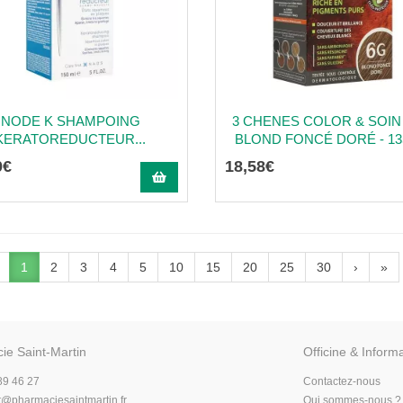
NODE K SHAMPOING
3 CHENES COLOR & SOIN 
KERATOREDUCTEUR...
BLOND FONCÉ DORÉ - 13
0
€
18
,
58
€
1
2
3
4
5
10
15
20
25
30
›
»
ie Saint-Martin
Officine & Inform
89 46 27
Contactez-nous
t
@
pharmaciesaintmartin.fr
Qui sommes-nous ?