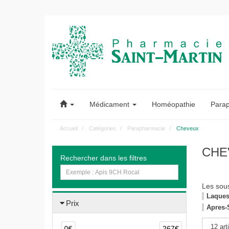
Pharmacie
Saint-
Médicament
Homéopathie
Para
Martin
Accueil
Catégories
Parapharmacie
Cheveux
Pharmacie
CHE
Rechercher dans les filtres
Saint-
Martin
Les sou
Laques,
Amiens
Prix
Apres
0€
267€