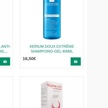
ANTI-
KERIUM DOUX EXTRÊME
L...
SHAMPOING-GEL 400ML
16
,
50
€