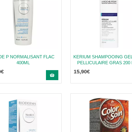
E P NORMALISANT FLAC
KERIUM SHAMPOOING GEL 
400ML
PELLICULAIRE GRAS 200 M
0
€
15
,
90
€