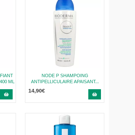
FIANT
NODE P SHAMPOING
400 ML
ANTIPELLICULAIRE APAISANT...
14
,
90
€