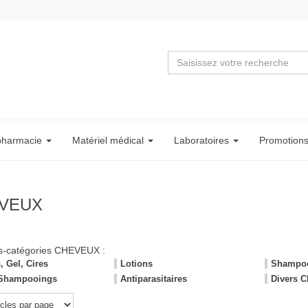
pharmacie
Matériel
médical
Labo
ratoire
s
Promotion
VEUX
s-catégories
CHEVEUX
:
 Gel, Cires
Lotions
Shampo
-Shampooings
Antiparasitaires
Divers 