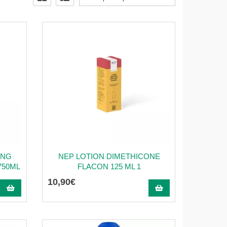
ING
NEP LOTION DIMETHICONE
750ML
FLACON 125 ML 1
10
,
90
€