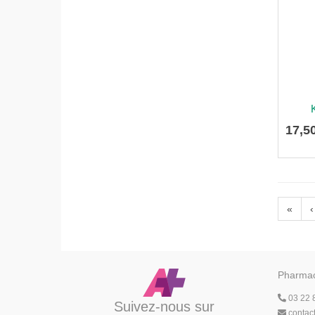
17
,
5
«
‹
Pharmac
03 22 
Suivez-nous sur
contac