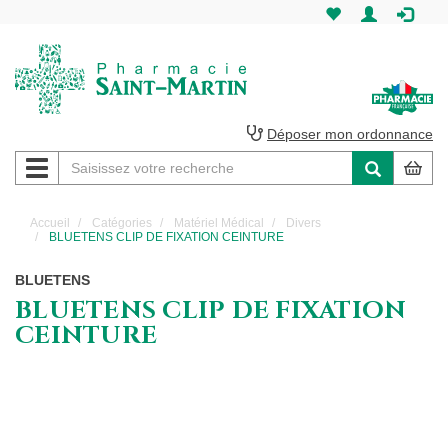
Pharmacie
Saint-
Martin
Déposer mon ordonnance
Navigation
Pharmacie
Saint-
Accueil
Catégories
Matériel Médical
Divers
BLUETENS CLIP DE FIXATION CEINTURE
Martin
BLUETENS
Amiens
BLUETENS CLIP DE FIXATION
CEINTURE