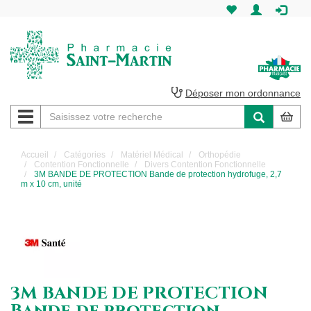
Pharmacie
Saint-
Martin
Déposer mon ordonnance
Navigation
Pharmacie
Saint-
Accueil
Catégories
Matériel Médical
Orthopédie
Contention Fonctionnelle
Divers Contention Fonctionnelle
Martin
3M BANDE DE PROTECTION Bande de protection hydrofuge, 2,7
m x 10 cm, unité
Amiens
3M BANDE DE PROTECTION
Bande de protection