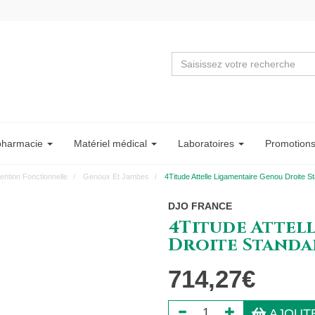
pharmacie
Matériel
médical
Labo
ratoire
s
Promotion
ention Fonctionnelle
Genoux Et Jambes
4Titude Attelle Ligamentaire Genou Droite St
DJO FRANCE
4Titude Attel
Droite Standar
714,27€
AJOUTE