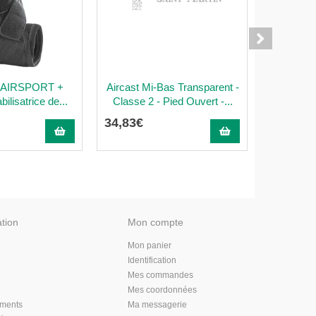
 AIRSPORT +
Aircast Mi-Bas Transparent -
ACTISTRA
ilisatrice de...
Classe 2 - Pied Ouvert -...
soutien lo
34
,
83
€
48
,
51
€
ation
Mon compte
Mon panier
Identification
Mes commandes
Mes coordonnées
aments
Ma messagerie