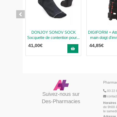
DONJOY SONOV SOCK
DIGIFORM + Atte
Socquette de contention pour...
main doigt d'imm
41
,
00
€
44
,
85
€
Pharmac
03 22 
Suivez-nous sur
contac
Des-Pharmacies
Horaires
de 9h00 à
le samedi
Adresse