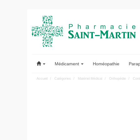
Pharmacie
Saint-
Médicament
Homéopathie
Para
Martin
Accueil
Catégories
Matériel Médical
Orthopédie
Cont
Pharmacie
Saint-
Martin
Amiens