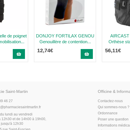
lle de poignet
DONJOY FORTILAX GENOU
AIRCAST
obilisation...
Genouillère de contention...
Orthèse stab
12
,
74
€
56
,
11
€
ie Saint-Martin
Officine & Inform
89 46 27
Contactez-nous
t
@
pharmaciesaintmartin.fr
Qui sommes-nous ?
Ordonnance
du lundi au vendredi
 12h30 et de 14h00 à 19h00,
Poser une question
 jusqu'à 12h30
Informations médic
5 rue Saint-Fuscien