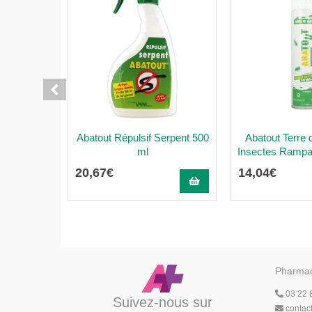
Abatout Répulsif Serpent 500
Abatout Terre
ml
Insectes Rampan
20
,
67
€
14
,
04
€
Pharmac
03 22 
Suivez-nous sur
contac