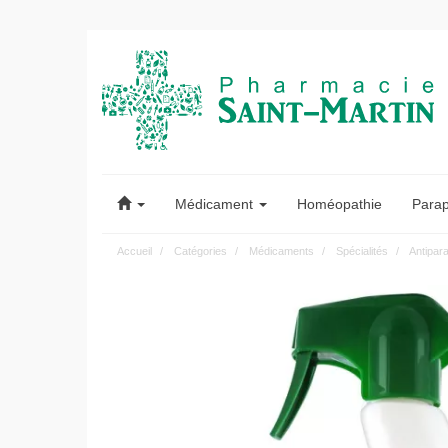
Pharmacie
Saint-
Médicament
Homéopathie
Para
Martin
Accueil
Catégories
Médicaments
Spécialités
Antipara
Pharmacie
Saint-
Martin
Amiens