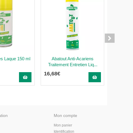
es Laque 150 ml
Abatout Anti-Acariens
Abatout An
Traitement Entretien Liq...
Foudroyant
16
,
68
€
23
,
67
€
ation
Mon compte
Mon panier
Identification