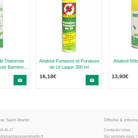
 de Diatomée
Abatout Punaises et Punaises
Abatout Mit
ts Barrière...
de Lit Laque 300 ml
16
,
18
€
13
,
90
€
ie Saint-Martin
Officine & Inform
89 46 27
Contactez-nous
t
@
pharmaciesaintmartin.fr
Qui sommes-nous ?