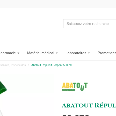
pharmacie
Matériel
médical
Labo
ratoire
s
Promotion
sitaires, Insecticides
Abatout Répulsif Serpent 500 ml
Abatout Répuls