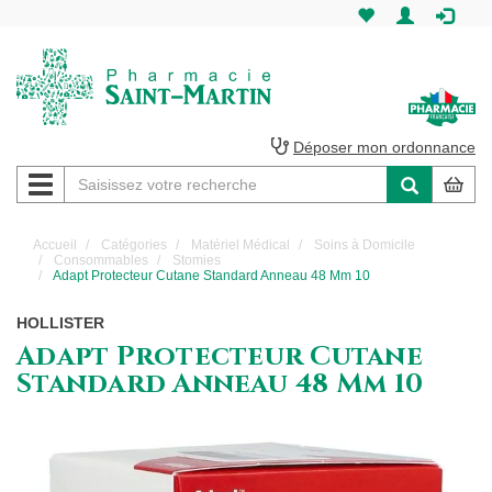
Pharmacie
Saint-
Martin
Déposer mon ordonnance
Navigation
Pharmacie
Saint-
Accueil
Catégories
Matériel Médical
Soins à Domicile
Consommables
Stomies
Martin
Adapt Protecteur Cutane Standard Anneau 48 Mm 10
Amiens
HOLLISTER
Adapt Protecteur Cutane
Standard Anneau 48 Mm 10