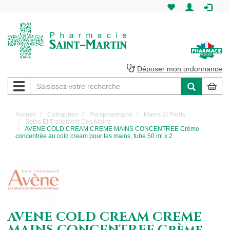
Pharmacie
Saint-
Martin
Déposer mon ordonnance
Navigation
Pharmacie
Saint-
Accueil
Catégories
Parapharmacie
Mains Et Pieds
Soins Et Traitement Des Mains
Martin
AVENE COLD CREAM CREME MAINS CONCENTREE Crème
concentrée au cold cream pour les mains, tube 50 ml x 2
Amiens
AVENE COLD CREAM CREME
MAINS CONCENTREE Crème