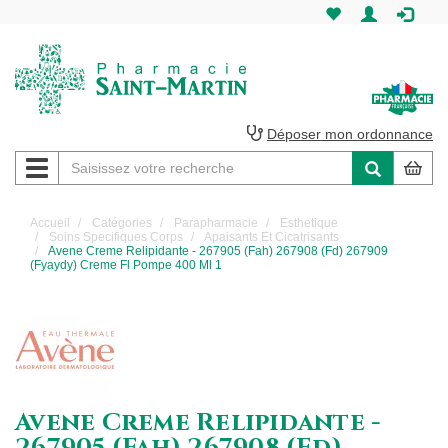
Pharmacie
Saint-
Martin
Déposer mon ordonnance
Navigation
Pharmacie
Saint-
Accueil
Catégories
Parapharmacie
Esthetique
Soins Specifiques Corps
Apaisants Et Cicatrisants
Martin
Avene Creme Relipidante - 267905 (Fah) 267908 (Fd) 267909
(Fyaydy) Creme Fl Pompe 400 Ml 1
Amiens
Avene Creme Relipidante -
267905 (Fah) 267908 (Fd)