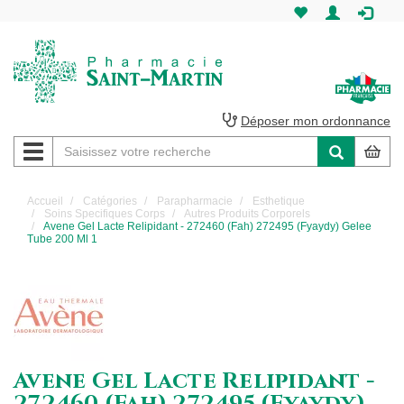
Pharmacie
Saint-
Martin
Déposer mon ordonnance
Navigation
Pharmacie
Saint-
Accueil
Catégories
Parapharmacie
Esthetique
Soins Specifiques Corps
Autres Produits Corporels
Martin
Avene Gel Lacte Relipidant - 272460 (Fah) 272495 (Fyaydy) Gelee
Tube 200 Ml 1
Amiens
Avene Gel Lacte Relipidant -
272460 (Fah) 272495 (Fyaydy)