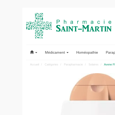
Pharmacie
Saint-
Médicament
Homéopathie
Para
Martin
Accueil
Catégories
Parapharmacie
Solaires
Avene Fl
Pharmacie
Saint-
Martin
Amiens