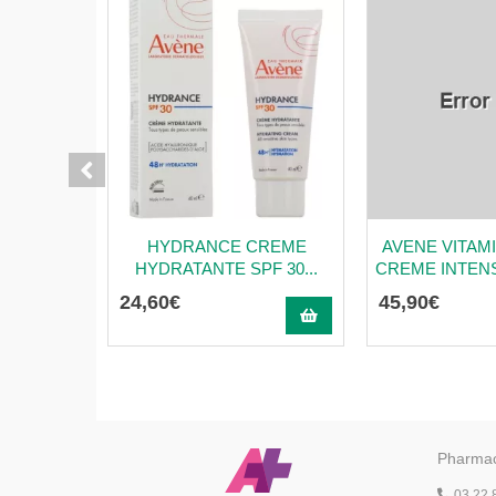
HYDRANCE CREME
AVENE VITAMI
HYDRATANTE SPF 30...
CREME INTENSI
24
,
60
€
45
,
90
€
Pharmac
03 22 