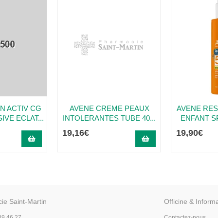
N ACTIV CG
AVENE CREME PEAUX
AVENE RES
VE ECLAT...
INTOLERANTES TUBE 40...
ENFANT SPF
19
,
16
€
19
,
90
€
ie Saint-Martin
Officine & Inform
89 46 27
Contactez-nous