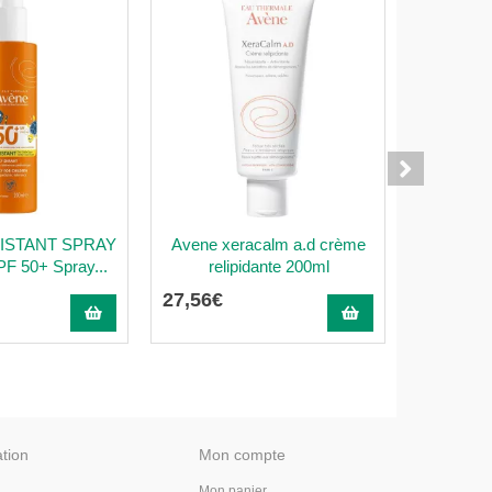
ISTANT SPRAY
Avene xeracalm a.d crème
Avene Gel
 50+ Spray...
relipidante 200ml
272460
27
,
56
€
20
,
90
€
ation
Mon compte
Mon panier