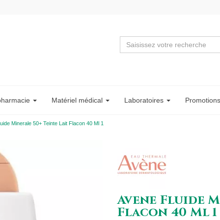
pharmacie
Matériel
médical
Labo
ratoire
s
Promotion
uide Minerale 50+ Teinte Lait Flacon 40 Ml 1
Avene Fluide M
Flacon 40 Ml 1