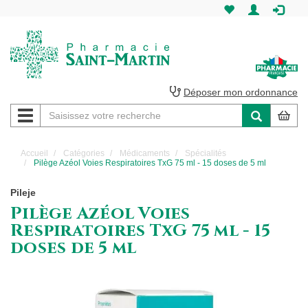
Pharmacie
Saint-
Martin
Déposer mon ordonnance
Navigation
Pharmacie
Saint-
Accueil
Catégories
Médicaments
Spécialités
Pilège Azéol Voies Respiratoires TxG 75 ml - 15 doses de 5 ml
Martin
Pileje
Amiens
Pilège Azéol Voies
Respiratoires TxG 75 ml - 15
doses de 5 ml