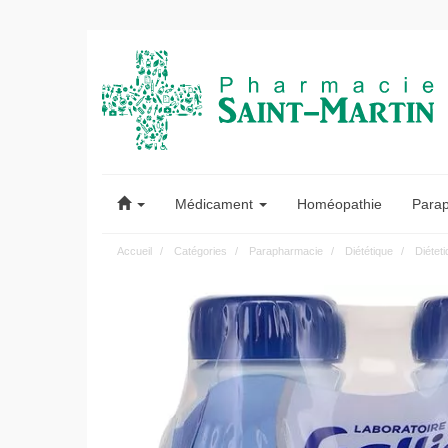
Pharmacie
Saint-
Médicament
Homéopathie
Para
Martin
Accueil
Catégories
Parapharmacie
Diététique
Diéteti
Pharmacie
Saint-
Martin
Amiens