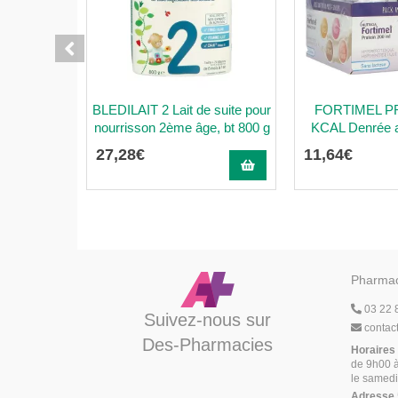
BLEDILAIT 2 Lait de suite pour
FORTIMEL PR
nourrisson 2ème âge, bt 800 g
KCAL Denrée al
27
,
28
€
11
,
64
€
Pharmac
03 22 
Suivez-nous sur
contac
Des-Pharmacies
Horaires
de 9h00 à
le samedi
Adresse