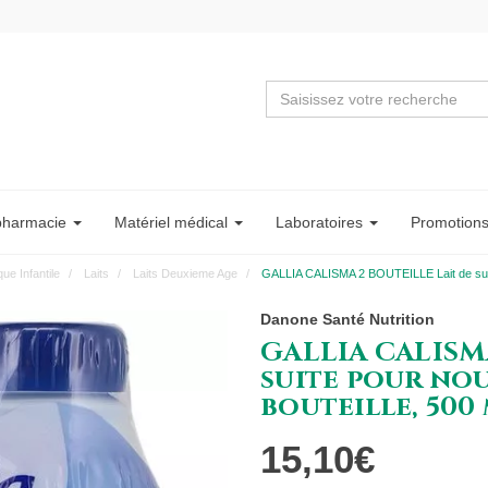
pharmacie
Matériel
médical
Labo
ratoire
s
Promotion
que Infantile
Laits
Laits Deuxieme Age
GALLIA CALISMA 2 BOUTEILLE Lait de suite
Danone Santé Nutrition
GALLIA CALISM
suite pour nou
bouteille, 500 
15,10€