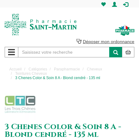
Pharmacie
Saint-
Martin
Déposer mon ordonnance
Navigation
Pharmacie
Saint-
Accueil
Catégories
Parapharmacie
Cheveux
Teintures Cheveux
Martin
3 Chenes Color & Soin 8 A - Blond cendré - 135 ml
Amiens
3 Chenes Color & Soin 8 A -
Blond cendré - 135 ml