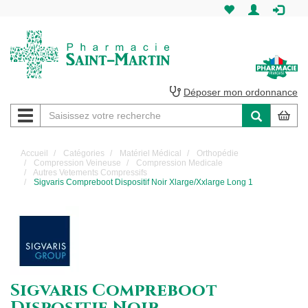
Pharmacie
Saint-
Martin
Déposer mon ordonnance
Navigation
Pharmacie
Saint-
Accueil
Catégories
Matériel Médical
Orthopédie
Compression Veineuse
Compression Medicale
Martin
Autres Vetements Compressifs
Sigvaris Compreboot Dispositif Noir Xlarge/Xxlarge Long 1
Amiens
Sigvaris Compreboot
Dispositif Noir