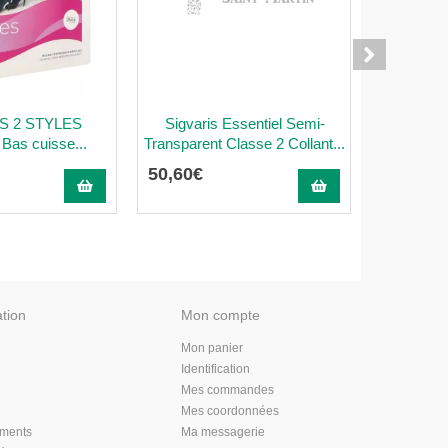
S 2 STYLES
Sigvaris Essentiel Semi-
MOBILIS
as cuisse...
Transparent Classe 2 Collant...
Attelle de
50
,
60
€
70
,
54
€
ation
Mon compte
Mon panier
Identification
Mes commandes
Mes coordonnées
aments
Ma messagerie