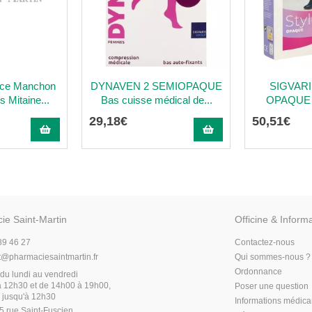
nce Manchon
DYNAVEN 2 SEMIOPAQUE
SIGVARI
 Mitaine...
Bas cuisse médical de...
OPAQUE B
29
,
18
€
50
,
51
€
ie Saint-Martin
Officine & Inform
89 46 27
Contactez-nous
t
@
pharmaciesaintmartin.fr
Qui sommes-nous ?
Ordonnance
du lundi au vendredi
 12h30 et de 14h00 à 19h00,
Poser une question
 jusqu'à 12h30
Informations médic
5 rue Saint-Fuscien