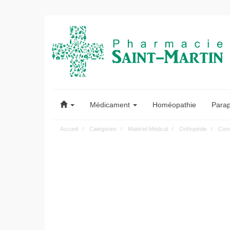
Pharmacie
Saint-
Médicament
Homéopathie
Para
Martin
Accueil
Catégories
Matériel Médical
Orthopédie
Comp
Pharmacie
Saint-
Martin
Amiens