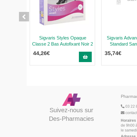
Sigvaris Styles Opaque
Sigvaris Adva
Classe 2 Bas Autofixant Noir 2
Standard Sans
44
,
26
€
35
,
74
€
Pharmac
03 22 
Suivez-nous sur
contac
Des-Pharmacies
Horaires
de 9h00 à
le samedi
Adresse