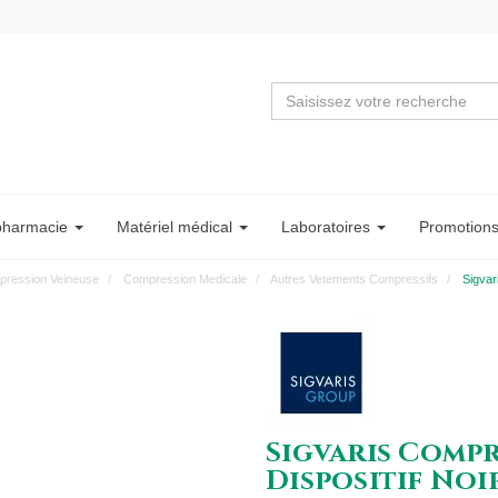
pharmacie
Matériel
médical
Labo
ratoire
s
Promotion
ression Veineuse
Compression Medicale
Autres Vetements Compressifs
Sigvar
Sigvaris Comp
Dispositif Noi