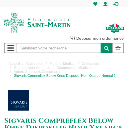
Pharmacie
Saint-
Martin
Déposer mon ordonnance
Navigation
Pharmacie
Saint-
Accueil
Catégories
Matériel Médical
Orthopédie
Compression Veineuse
Compression Medicale
Martin
Autres Vetements Compressifs
Sigvaris Compreflex Below Knee Dispositif Noir Xxlarge Normal 1
Amiens
Sigvaris Compreflex Below
Knee Dispositif Noir Xxlarge