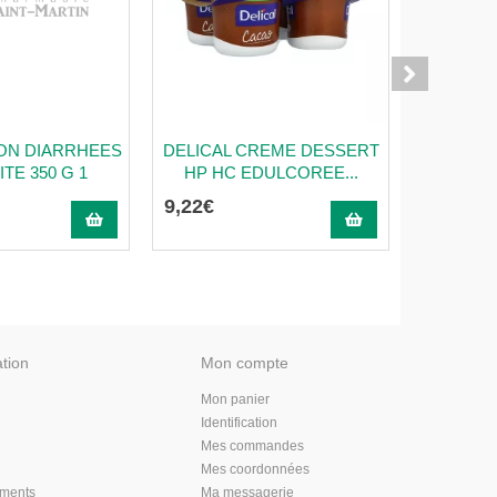
ION DIARRHEES
DELICAL CREME DESSERT
DELICAL
ITE 350 G 1
HP HC EDULCOREE...
HP HC Den
9
,
22
€
9
,
22
€
ation
Mon compte
Mon panier
Identification
Mes commandes
Mes coordonnées
aments
Ma messagerie