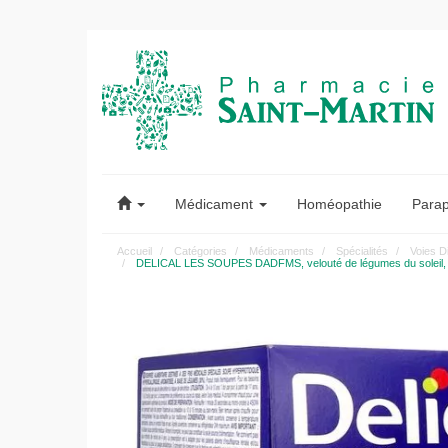
Pharmacie
Saint-
Médicament
Homéopathie
Para
Martin
Accueil
Catégories
Médicaments
Spécialités
Voies D
DELICAL LES SOUPES DADFMS, velouté de légumes du soleil, 
Pharmacie
Saint-
Martin
Amiens