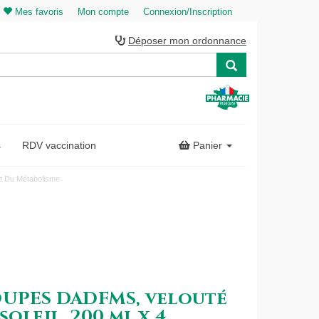
Mes favoris
Mon compte
Connexion/Inscription
Déposer mon ordonnance
s
RDV vaccination
Panier
t Du Métabolisme
OUPES DADFMS, velouté
oleil, 200 ml x 4