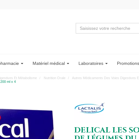
pharmacie
Matériel
médical
Labo
ratoire
s
Promotion
igestives Et Métabolisme
Nutrition Orale
Autres Médicaments Des Voies Digestives E
200 ml x 4
DELICAL LES S
de légumes du s