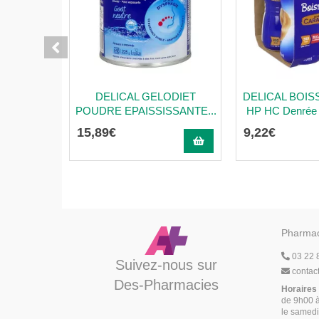
DELICAL GELODIET
DELICAL BOIS
POUDRE EPAISSISSANTE...
HP HC Denrée a
15
,
89
€
9
,
22
€
Pharmac
03 22 
Suivez-nous sur
contac
Des-Pharmacies
Horaires
de 9h00 à
le samedi