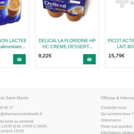
SON LACTEE
DELICAL LA FLORIDINE HP
PICOT ACT
limentaire...
HC CREME DESSERT...
LAIT BO
9
,
22
€
15
,
79
€
ie Saint-Martin
Officine & Inform
89 46 27
Contactez-nous
t
@
pharmaciesaintmartin.fr
Qui sommes-nous ?
Ordonnance
du lundi au vendredi
 12h30 et de 14h00 à 19h00,
Poser une question
 jusqu'à 12h30
Informations médic