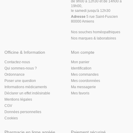
de 9h00 à 12h30 et de 14h00 à
19h00,
le samedi jusqu'à 12h30
Adresse
5 rue Saint-Fuscien
80000 Amiens
Nos souches homéopathiques
Nos marques & laboratoires
Officine & Information
Mon compte
Contactez-nous
Mon panier
Qui sommes-nous ?
Identification
Ordonnance
Mes commandes
Poser une question
Mes coordonnées
Informations médicaments
Ma messagerie
Déclarer un effet indésirable
Mes favoris
Mentions légales
CGV
Données personnelles
Cookies
Pharmacie en ligne agréée
Paiement sécurisé