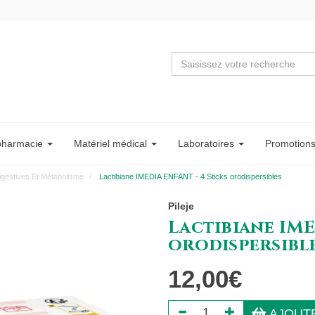
pharmacie
Matériel
médical
Labo
ratoire
s
Promotion
igestives Et Métabolisme
Lactibiane IMEDIA ENFANT - 4 Sticks orodispersibles
Pileje
Lactibiane IME
orodispersibl
12,00€
AJOUTE