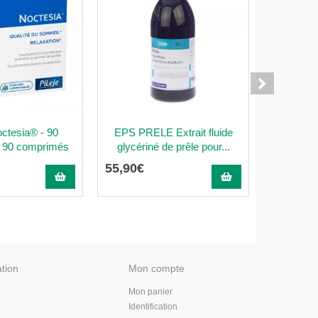
octesia® - 90
EPS PRELE Extrait fluide
Pilège Co
 90 comprimés
glycériné de prêle pour...
55
,
90
€
25
,
90
€
ation
Mon compte
Mon panier
Identification