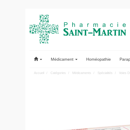
Pharmacie
Saint-
Médicament
Homéopathie
Para
Martin
Accueil
Catégories
Médicaments
Spécialités
Voies D
Pharmacie
Saint-
Martin
Amiens