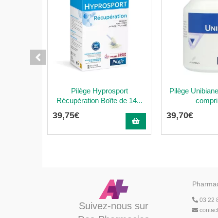
Pilège Hyprosport
Pilège Unibian
Récupération Boîte de 14...
compr
39
,
75
€
39
,
70
€
Pharmac
03 22 
Suivez-nous sur
contac