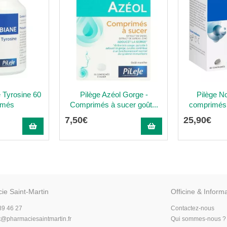
e Tyrosine 60
Pilège Azéol Gorge -
Pilège N
imés
Comprimés à sucer goût...
comprimés
7
,
50
€
25
,
90
€
ie Saint-Martin
Officine & Inform
89 46 27
Contactez-nous
t
@
pharmaciesaintmartin.fr
Qui sommes-nous ?