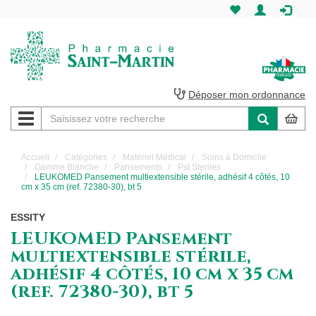
Pharmacie
Saint-
Martin
Déposer mon ordonnance
Navigation
Pharmacie
Saint-
Accueil
Catégories
Matériel Médical
Soins à Domicile
Gamme Blanche
Pansements
Pst Steriles
Martin
LEUKOMED Pansement multiextensible stérile, adhésif 4 côtés, 10
cm x 35 cm (ref. 72380-30), bt 5
Amiens
ESSITY
LEUKOMED Pansement
multiextensible stérile,
adhésif 4 côtés, 10 cm x 35 cm
(ref. 72380-30), bt 5