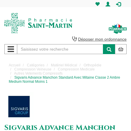
Pharmacie
Saint-
Martin
Déposer mon ordonnance
Navigation
Pharmacie
Saint-
Accueil
Catégories
Matériel Médical
Orthopédie
Compression Veineuse
Compression Medicale
Martin
Autres Vetements Compressifs
Sigvaris Advance Manchon Standard Avec Mitaine Classe 2 Ambre
Medium Normal Moins 1
Amiens
Sigvaris Advance Manchon