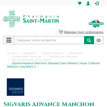
Pharmacie
Saint-
Martin
Déposer mon ordonnance
Navigation
Pharmacie
Saint-
Accueil
Catégories
Matériel Médical
Orthopédie
Compression Veineuse
Compression Medicale
Martin
Autres Vetements Compressifs
Sigvaris Advance Manchon Standard Sans Mitaine Classe 2 Naturel
Medium Long Moins 1
Amiens
Sigvaris Advance Manchon