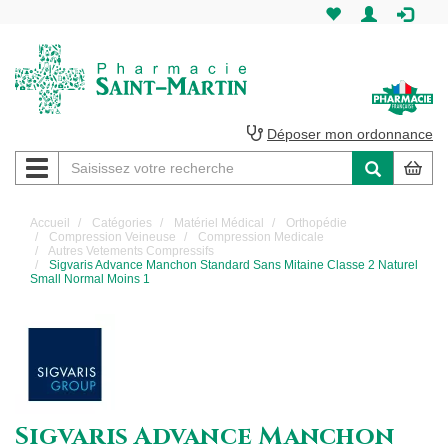
Pharmacie
Saint-
Martin
Déposer mon ordonnance
Navigation
Pharmacie
Saint-
Accueil
Catégories
Matériel Médical
Orthopédie
Compression Veineuse
Compression Medicale
Martin
Autres Vetements Compressifs
Sigvaris Advance Manchon Standard Sans Mitaine Classe 2 Naturel
Small Normal Moins 1
Amiens
Sigvaris Advance Manchon