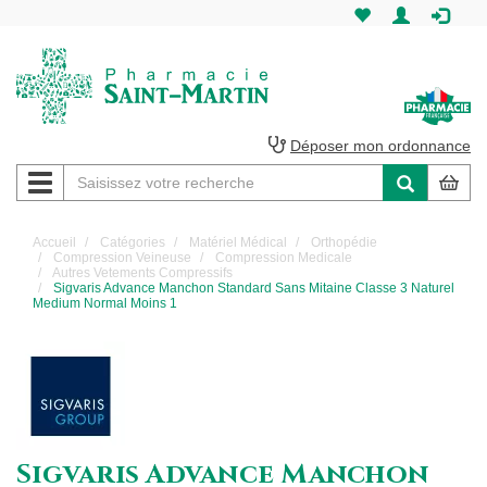
Pharmacie
Saint-
Martin
Déposer mon ordonnance
Navigation
Pharmacie
Saint-
Accueil
Catégories
Matériel Médical
Orthopédie
Compression Veineuse
Compression Medicale
Martin
Autres Vetements Compressifs
Sigvaris Advance Manchon Standard Sans Mitaine Classe 3 Naturel
Medium Normal Moins 1
Amiens
Sigvaris Advance Manchon