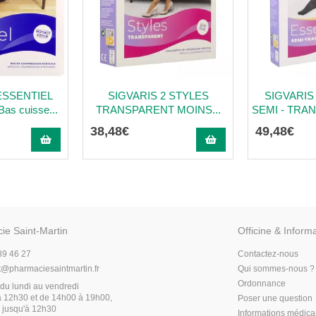
ESSENTIEL
SIGVARIS 2 STYLES
SIGVARIS
s cuisse...
TRANSPARENT MOINS...
SEMI - TRAN
38
,
48
€
49
,
48
€
ie Saint-Martin
Officine & Inform
89 46 27
Contactez-nous
t
@
pharmaciesaintmartin.fr
Qui sommes-nous ?
Ordonnance
du lundi au vendredi
 12h30 et de 14h00 à 19h00,
Poser une question
 jusqu'à 12h30
Informations médic