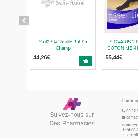
Sigf2 Sty Resille Baf Sn
SIGVARIS 2 
Champ
COTON MEN Ba
44
,
26
€
55
,
44
€
Pharmac
03 22 
Suivez-nous sur
contac
Des-Pharmacies
Horaires
de 9h00 à
le samedi