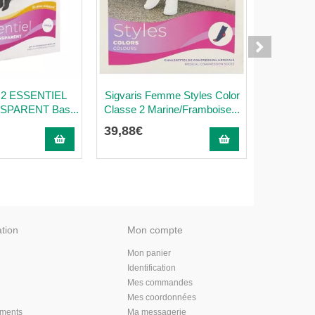
 2 ESSENTIEL
Sigvaris Femme Styles Color
Sigvaris
SPARENT Bas...
Classe 2 Marine/Framboise...
Class
39
,
88
€
44
,
26
€
ation
Mon compte
Mon panier
Identification
Mes commandes
Mes coordonnées
aments
Ma messagerie