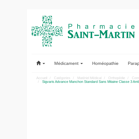
Pharmacie
Saint-
Médicament
Homéopathie
Para
Martin
Accueil
Catégories
Matériel Médical
Orthopédie
Comp
Sigvaris Advance Manchon Standard Sans Mitaine Classe 3 Amb
Pharmacie
Saint-
Martin
Amiens