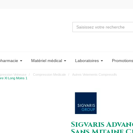
pharmacie
Matériel
médical
Labo
ratoire
s
Promotion
ression Veineuse
Compression Medicale
Autres Vetements Compressifs
re Xl Long Moins 1
Sigvaris Adva
Sans Mitaine C