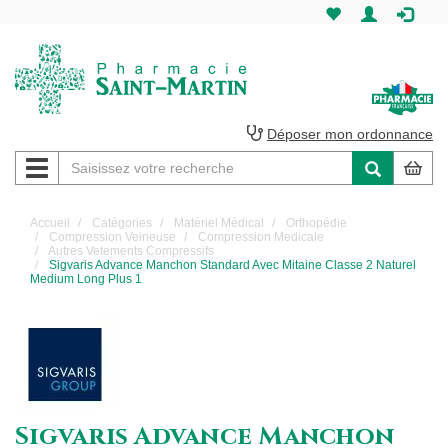
Pharmacie
Saint-
Martin
Déposer mon ordonnance
Navigation
Pharmacie
Saint-
Accueil
Catégories
Matériel Médical
Orthopédie
Compression Veineuse
Compression Medicale
Martin
Autres Vetements Compressifs
Sigvaris Advance Manchon Standard Avec Mitaine Classe 2 Naturel
Medium Long Plus 1
Amiens
Sigvaris Advance Manchon