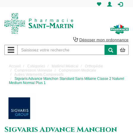
Pharmacie
Saint-
Martin
Déposer mon ordonnance
Navigation
Pharmacie
Saint-
Accueil
Catégories
Matériel Médical
Orthopédie
Compression Veineuse
Compression Medicale
Martin
Autres Vetements Compressifs
Sigvaris Advance Manchon Standard Sans Mitaine Classe 2 Naturel
Medium Normal Plus 1
Amiens
Sigvaris Advance Manchon