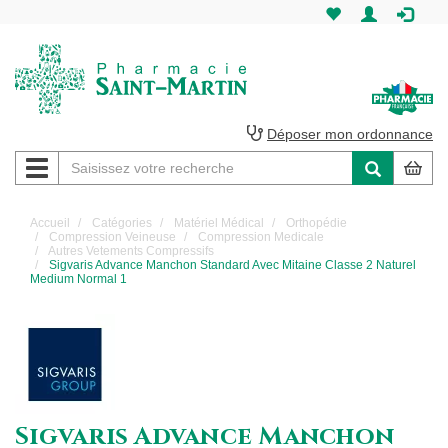
Pharmacie
Saint-
Martin
Déposer mon ordonnance
Navigation
Pharmacie
Saint-
Accueil
Catégories
Matériel Médical
Orthopédie
Compression Veineuse
Compression Medicale
Martin
Autres Vetements Compressifs
Sigvaris Advance Manchon Standard Avec Mitaine Classe 2 Naturel
Medium Normal 1
Amiens
Sigvaris Advance Manchon