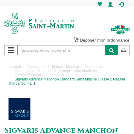
Pharmacie
Saint-
Martin
Déposer mon ordonnance
Navigation
Pharmacie
Saint-
Accueil
Catégories
Matériel Médical
Orthopédie
Compression Veineuse
Compression Medicale
Martin
Autres Vetements Compressifs
Sigvaris Advance Manchon Standard Sans Mitaine Classe 2 Naturel
Xlarge Normal 1
Amiens
Sigvaris Advance Manchon