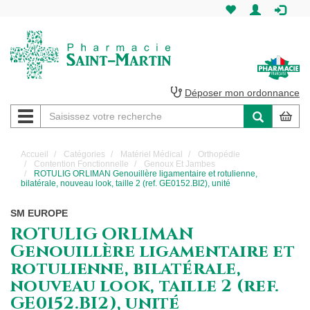
Pharmacie
Saint-
Martin
Déposer mon ordonnance
Navigation
Pharmacie
Saint-
Accueil
Catégories
Matériel Médical
Orthopédie
Contention Fonctionnelle
Genoux Et Jambes
Martin
ROTULIG ORLIMAN Genouillère ligamentaire et rotulienne,
bilatérale, nouveau look, taille 2 (ref. GE0152.BI2), unité
Amiens
SM EUROPE
ROTULIG ORLIMAN
Genouillère ligamentaire et
rotulienne, bilatérale,
nouveau look, taille 2 (ref.
GE0152.BI2), unité