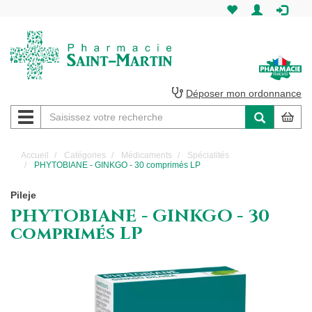
Pharmacie
Saint-
Martin
Déposer mon ordonnance
Navigation
Pharmacie
Saint-
Accueil
Catégories
Médicaments
Spécialités
PHYTOBIANE - GINKGO - 30 comprimés LP
Martin
Pileje
Amiens
PHYTOBIANE - GINKGO - 30
comprimés LP