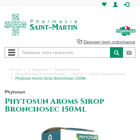
Pharmacie
Saint-
Martin
Déposer mon ordonnance
Navigation
Pharmacie
Saint-
Accueil
Catégories
Parapharmacie
Phytothérapie Aromathérapie
Aroma
Autres Formes Aroma
Martin
Phytosun Aroms Sirop Bronchosec 150Ml
Amiens
Phytosun
Phytosun Aroms Sirop
Bronchosec 150Ml