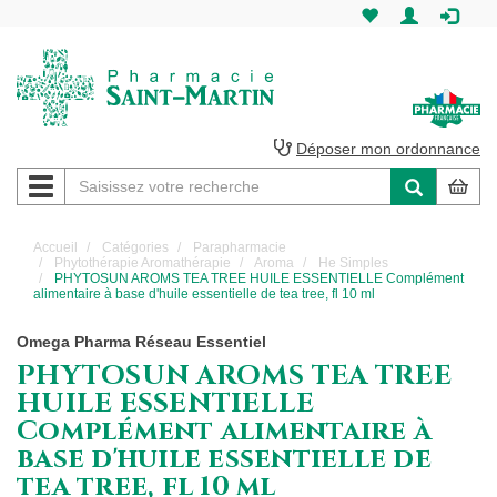
Pharmacie
Saint-
Martin
Déposer mon ordonnance
Navigation
Pharmacie
Saint-
Accueil
Catégories
Parapharmacie
Phytothérapie Aromathérapie
Aroma
He Simples
Martin
PHYTOSUN AROMS TEA TREE HUILE ESSENTIELLE Complément
alimentaire à base d'huile essentielle de tea tree, fl 10 ml
Amiens
Omega Pharma Réseau Essentiel
PHYTOSUN AROMS TEA TREE
HUILE ESSENTIELLE
Complément alimentaire à
base d'huile essentielle de
tea tree, fl 10 ml