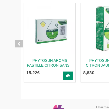
PHYTOSUN AROMS
PHYTOSU
PASTILLE CITRON SANS...
CITRON JAUN
15
,
22
€
8
,
83
€
Pharmac