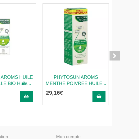
 AROMS HUILE
PHYTOSUN AROMS
PHYT
E BIO Huile...
MENTHE POIVREE HUILE...
EUCALYP
29
,
16
€
7
,
72
€
ation
Mon compte