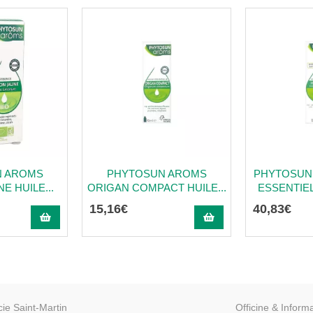
N AROMS
PHYTOSUN AROMS
PHYTOSUN
E HUILE...
ORIGAN COMPACT HUILE...
ESSENTIELL
15
,
16
€
40
,
83
€
ie Saint-Martin
Officine & Inform