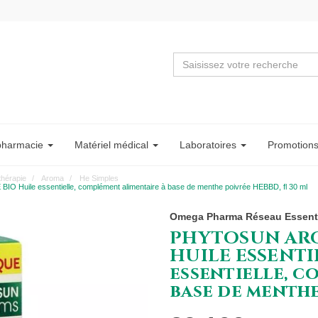
pharmacie
Matériel
médical
Labo
ratoire
s
Promotion
thérapie
Aroma
He Simples
e essentielle, complément alimentaire à base de menthe poivrée HEBBD, fl 30 ml
Omega Pharma Réseau Essent
PHYTOSUN AR
HUILE ESSENTI
essentielle, c
base de menthe