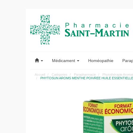
Pharmacie
Saint-
Médicament
Homéopathie
Para
Martin
Accueil
Catégories
Parapharmacie
Phytothérapie Aroma
PHYTOSUN AROMS MENTHE POIVREE HUILE ESSENTIELLE BIO Huil
Pharmacie
Saint-
Martin
Amiens