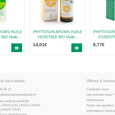
ROMS HUILE
PHYTOSUN AROMS HUILE
PHYTOSUN
IO Huile...
VEGETALE BIO Huile...
ESSENTIE
14
,
01
€
9
,
77
€
ie Saint-Martin
Officine & Inform
89 46 27
Contactez-nous
t
@
pharmaciesaintmartin.fr
Qui sommes-nous ?
Ordonnance
du lundi au vendredi
 12h30 et de 14h00 à 19h00,
Poser une question
 jusqu'à 12h30
Informations médic
5 rue Saint-Fuscien