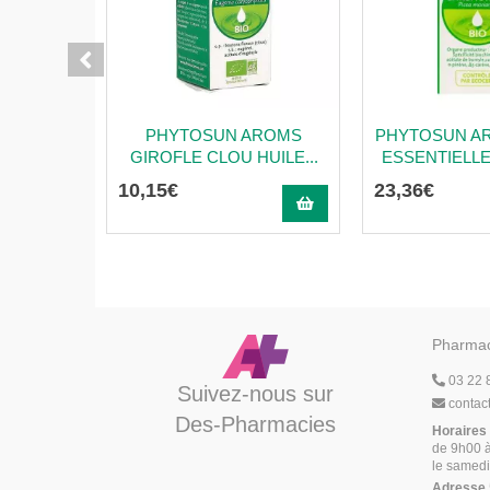
PHYTOSUN AROMS
PHYTOSUN A
GIROFLE CLOU HUILE...
ESSENTIELLE B
10
,
15
€
23
,
36
€
Pharmac
03 22 
Suivez-nous sur
contac
Des-Pharmacies
Horaires
de 9h00 à
le samedi
Adresse