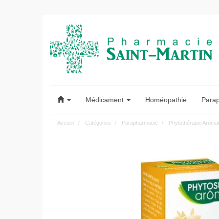
Pharmacie
Saint-
Médicament
Homéopathie
Para
Martin
Accueil
Catégories
Parapharmacie
Phytothérapie Aroma
Pharmacie
Saint-
Martin
Amiens