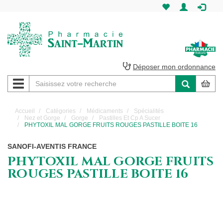
Pharmacie
Saint-
Martin
Déposer mon ordonnance
Navigation
Pharmacie
Saint-
Accueil
Catégories
Médicaments
Spécialités
Nez et Gorge
Gorge
Pastilles Et Cp A Sucer
Martin
PHYTOXIL MAL GORGE FRUITS ROUGES PASTILLE BOITE 16
Amiens
SANOFI-AVENTIS FRANCE
PHYTOXIL MAL GORGE FRUITS
ROUGES PASTILLE BOITE 16