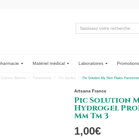
pharmacie
Matériel
médical
Labo
ratoire
s
Promotion
Gamme Blanche
Pansements
Pst Steriles
Pic Solution My Skin Plaies Pansem
Artsana France
Pic Solution M
Hydrogel Prof
Mm Tm 3
1,00€