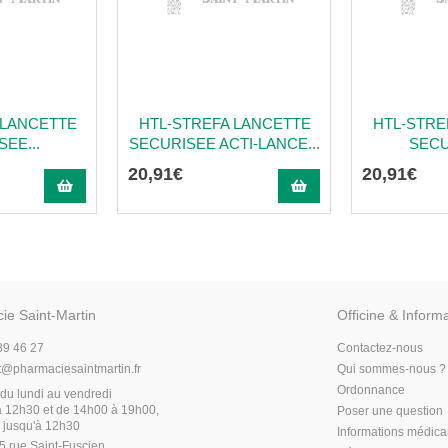
 LANCETTE
HTL-STREFA LANCETTE
HTL-STRE
EE...
SECURISEE ACTI-LANCE...
SECU
20
,
91
€
20
,
91
€
ie Saint-Martin
Officine & Inform
89 46 27
Contactez-nous
t
@
pharmaciesaintmartin.fr
Qui sommes-nous ?
Ordonnance
du lundi au vendredi
 12h30 et de 14h00 à 19h00,
Poser une question
 jusqu'à 12h30
Informations médic
5 rue Saint-Fuscien