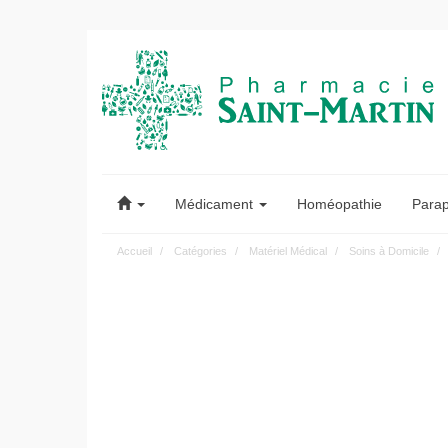
Pharmacie
Saint-
Médicament
Homéopathie
Para
Martin
Accueil
Catégories
Matériel Médical
Soins à Domicile
Pharmacie
Saint-
Martin
Amiens