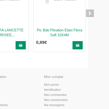
FA LANCETTE
Pic Bde Ffixation Elast Flexa
Pic Indol
RISEE...
Soft 10X4M
Adh 
0
,
89
€
7
,
90
€
ation
Mon compte
Mon panier
Identification
Mes commandes
Mes coordonnées
aments
Ma messagerie