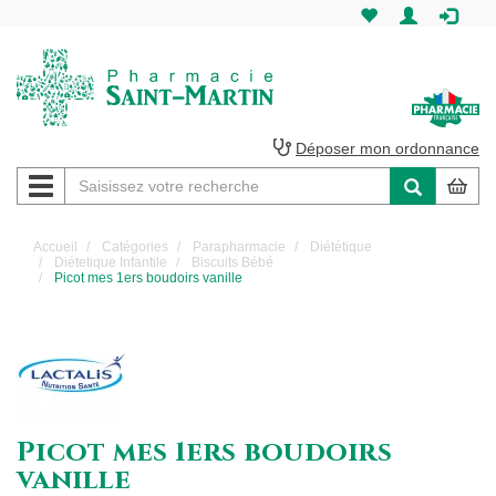
Pharmacie
Saint-
Martin
Déposer mon ordonnance
Navigation
Pharmacie
Saint-
Accueil
Catégories
Parapharmacie
Diététique
Diétetique Infantile
Biscuits Bébé
Martin
Picot mes 1ers boudoirs vanille
Amiens
Picot mes 1ers boudoirs
vanille