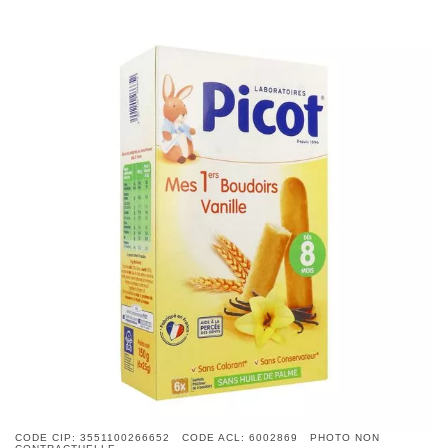
CODE CIP: 3551100266652 CODE ACL: 6002869 PHOTO NON