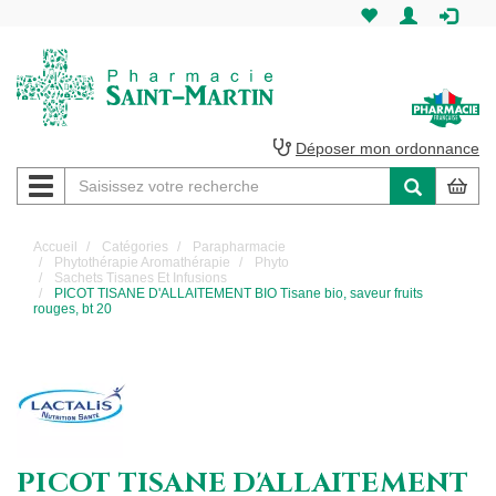
Pharmacie
Saint-
Martin
Déposer mon ordonnance
Navigation
Pharmacie
Saint-
Accueil
Catégories
Parapharmacie
Phytothérapie Aromathérapie
Phyto
Martin
Sachets Tisanes Et Infusions
PICOT TISANE D'ALLAITEMENT BIO Tisane bio, saveur fruits
rouges, bt 20
Amiens
PICOT TISANE D'ALLAITEMENT