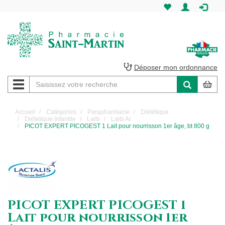
Pharmacie
Saint-
Martin
Déposer mon ordonnance
Navigation
Pharmacie
Saint-
Accueil
Catégories
Parapharmacie
Diététique
Diétetique Infantile
Laits
Laits Ar
Martin
PICOT EXPERT PICOGEST 1 Lait pour nourrisson 1er âge, bt 800 g
Amiens
PICOT EXPERT PICOGEST 1
Lait pour nourrisson 1er