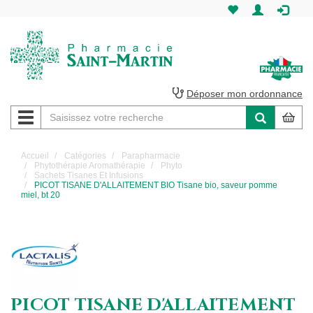
Pharmacie
Saint-
Martin
Déposer mon ordonnance
Navigation
Pharmacie
Saint-
Accueil
Catégories
Parapharmacie
Phytothérapie Aromathérapie
Phyto
Martin
Sachets Tisanes Et Infusions
PICOT TISANE D'ALLAITEMENT BIO Tisane bio, saveur pomme
miel, bt 20
Amiens
PICOT TISANE D'ALLAITEMENT