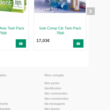
Anis Twin Pack
Soin Comp Citr Twin Pack
Creme M
75Ml
75Ml
70G A
17
,
03
€
15
,
38
€
ation
Mon compte
Mon panier
Identification
Mes commandes
Mes coordonnées
aments
Ma messagerie
désirable
Mes favoris