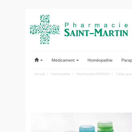
Pharmacie
Saint-
Médicament
Homéopathie
Para
Martin
Accueil
Homéopathie
Homéopathie BOIRON
Tubes gran
Pharmacie
Saint-
Martin
Amiens