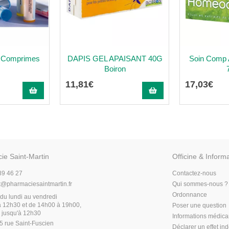
 Comprimes
DAPIS GEL APAISANT 40G
Soin Comp 
Boiron
11
,
81
€
17
,
03
€
ie Saint-Martin
Officine & Inform
89 46 27
Contactez-nous
t
@
pharmaciesaintmartin.fr
Qui sommes-nous ?
Ordonnance
du lundi au vendredi
 12h30 et de 14h00 à 19h00,
Poser une question
 jusqu'à 12h30
Informations médic
5 rue Saint-Fuscien
Déclarer un effet in