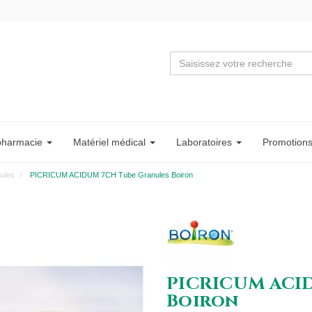
pharmacie
Matériel
médical
Labo
ratoire
s
Promotion
ules
PICRICUM ACIDUM 7CH Tube Granules Boiron
PICRICUM ACI
Boiron