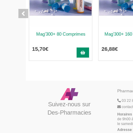
Mag'300+ 80 Comprimes
Mag'300+ 160
15
,
70
€
26
,
88
€
Pharmac
03 22 
Suivez-nous sur
contac
Des-Pharmacies
Horaires
de 9h00 à
le samedi
Adresse