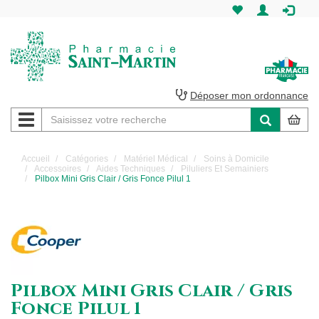
Pharmacie
Saint-
Martin
Déposer mon ordonnance
Navigation
Pharmacie
Saint-
Accueil
Catégories
Matériel Médical
Soins à Domicile
Accessoires
Aides Techniques
Piluliers Et Semainiers
Martin
Pilbox Mini Gris Clair / Gris Fonce Pilul 1
Amiens
Pilbox Mini Gris Clair / Gris
Fonce Pilul 1