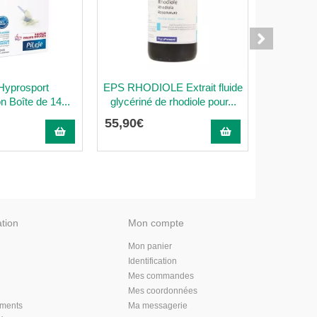
 Hyprosport
EPS RHODIOLE Extrait fluide
Pilège
n Boîte de 14...
glycériné de rhodiole pour...
Artichaut
55
,
90
€
19
,
75
€
ation
Mon compte
Mon panier
Identification
Mes commandes
Mes coordonnées
aments
Ma messagerie