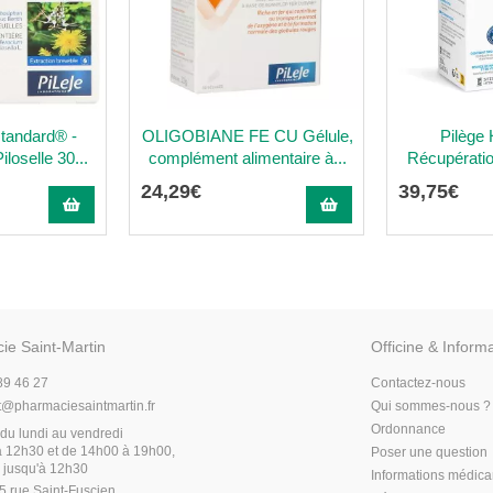
standard® -
OLIGOBIANE FE CU Gélule,
Pilège
loselle 30...
complément alimentaire à...
Récupératio
24
,
29
€
39
,
75
€
ie Saint-Martin
Officine & Inform
89 46 27
Contactez-nous
t
@
pharmaciesaintmartin.fr
Qui sommes-nous ?
Ordonnance
du lundi au vendredi
 12h30 et de 14h00 à 19h00,
Poser une question
 jusqu'à 12h30
Informations médic
5 rue Saint-Fuscien