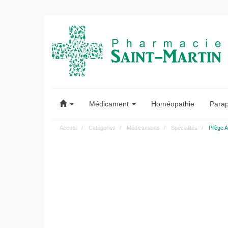
Pharmacie
Saint-
Médicament
Homéopathie
Para
Martin
Accueil
Catégories
Médicaments
Spécialités
Pilège 
Pharmacie
Saint-
Martin
Amiens