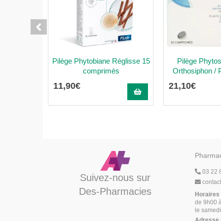
Pilège Phytobiane Réglisse 15
Pilège Phyto
comprimés
Orthosiphon / Pi
11
,
90
€
21
,
10
€
Pharmac
03 22 
Suivez-nous sur
contac
Des-Pharmacies
Horaires
de 9h00 à
le samedi
Adresse