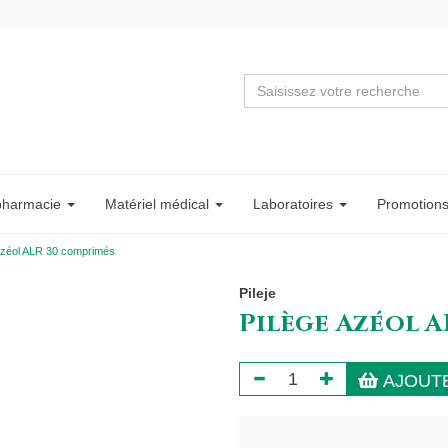
pharmacie
Matériel
médical
Labo
ratoire
s
Promotion
Azéol ALR 30 comprimés
Pileje
Pilège Azéol A
AJOUTE