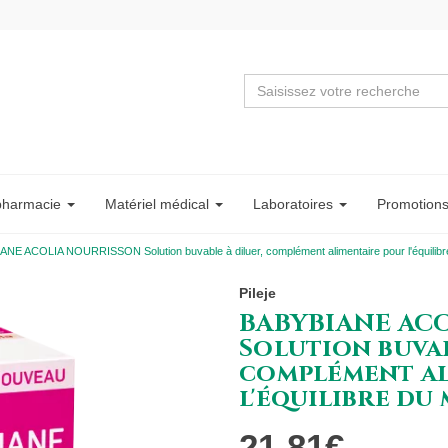
pharmacie
Matériel
médical
Labo
ratoire
s
Promotion
NE ACOLIA NOURRISSON Solution buvable à diluer, complément alimentaire pour l'équilibre 
Pileje
BABYBIANE AC
Solution buvab
complément al
l'équilibre du 
21,81€