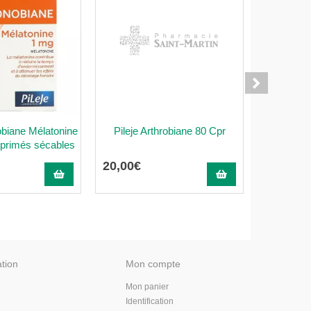
obiane Mélatonine
Pileje Arthrobiane 80 Cpr
ASTEMA
primés sécables
complémen
20
,
00
€
35
,
24
€
ation
Mon compte
Mon panier
Identification