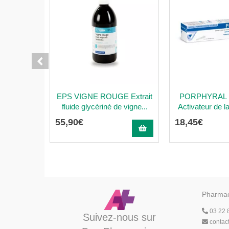
EPS VIGNE ROUGE Extrait
PORPHYRAL
fluide glycériné de vigne...
Activateur de la
55
,
90
€
18
,
45
€
Pharmac
03 22 
Suivez-nous sur
contac