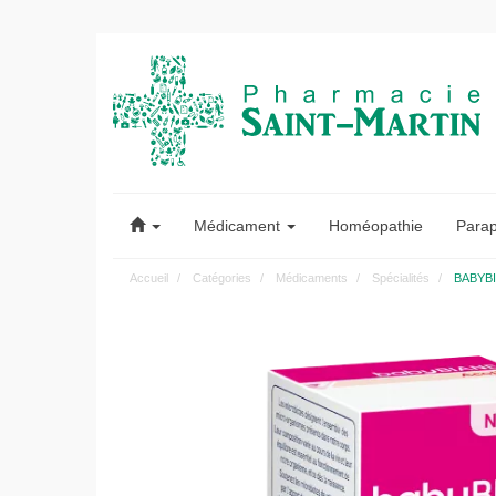
Pharmacie
Saint-
Médicament
Homéopathie
Para
Martin
Accueil
Catégories
Médicaments
Spécialités
BABYBIA
Pharmacie
Saint-
Martin
Amiens