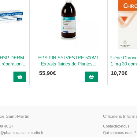
 HSP DERM
EPS PIN SYLVESTRE 500ML
Pilège Chron
 réparation...
Extraits fluides de Plantes...
1 mg 30 com
55
,
90
€
10
,
70
€
ie Saint-Martin
Officine & Inform
89 46 27
Contactez-nous
t
@
pharmaciesaintmartin.fr
Qui sommes-nous ?