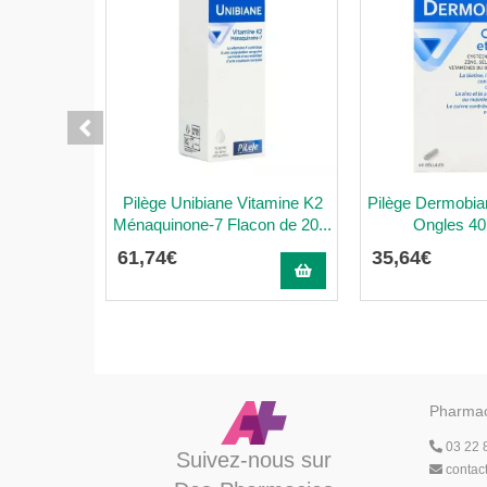
Pilège Unibiane Vitamine K2
Pilège Dermobi
Ménaquinone-7 Flacon de 20...
Ongles 40
61
,
74
€
35
,
64
€
Pharmac
03 22 
Suivez-nous sur
contac