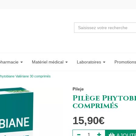
pharmacie
Matériel
médical
Labo
ratoire
s
Promotion
Phytobiane Valériane 30 comprimés
Pileje
Pilège Phytobi
comprimés
15,90€
AJOUTE