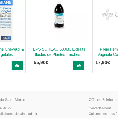
ane Cheveux &
EPS SUREAU 500ML Extraits
Pileje Fem
 gélules
fluides de Plantes fraîches...
Vaginale Co
55
,
90
€
17
,
90
€
ie Saint-Martin
Officine & Inform
89 46 27
Contactez-nous
t
@
pharmaciesaintmartin.fr
Qui sommes-nous ?