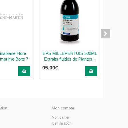
inabiane Flore
EPS MILLEPERTUIS 500ML
EPS DE
mprime Boite 7
Extraits fluides de Plantes...
fluid
95
,
09
€
53
,
90
€
55
,
90
€
ation
Mon compte
Mon panier
Identification