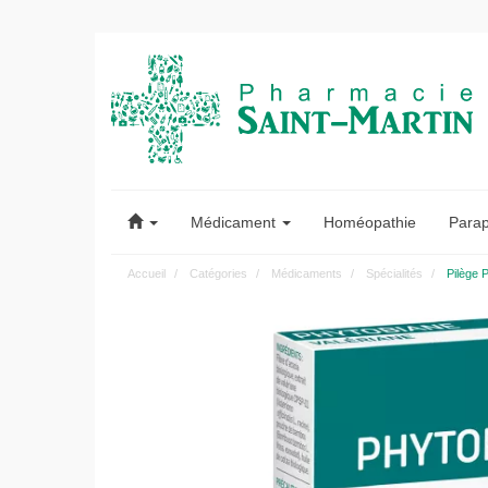
Pharmacie
Saint-
Médicament
Homéopathie
Para
Martin
Accueil
Catégories
Médicaments
Spécialités
Pilège 
Pharmacie
Saint-
Martin
Amiens