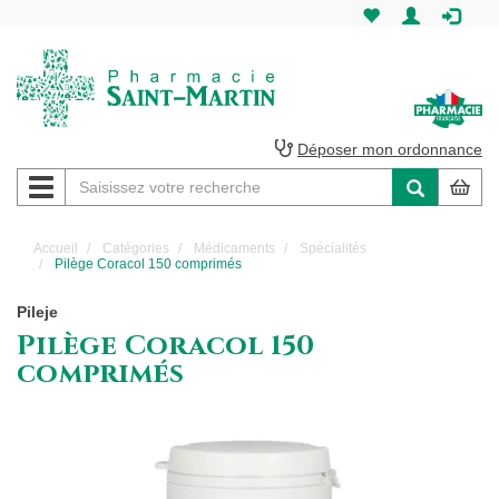
Pharmacie
Saint-
Martin
Déposer mon ordonnance
Navigation
Pharmacie
Saint-
Accueil
Catégories
Médicaments
Spécialités
Pilège Coracol 150 comprimés
Martin
Pileje
Amiens
Pilège Coracol 150
comprimés